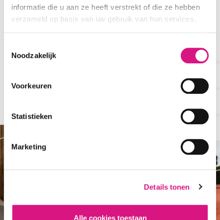
informatie die u aan ze heeft verstrekt of die ze hebben
Een blessure kun je je niet veroorloven. Als er klachten zijn
verzameld op basis van uw gebruik van hun services.
wil je snel geholpen worden door een specialist iemand
die kennis heeft van jouw vakgebied.
Toestemmingsselectie
Noodzakelijk
SFEERIMPRESSIE
Wat beweegt jou naar SMC
Voorkeuren
Tilburg?
Statistieken
Marketing
Details tonen
Alle cookies toestaan