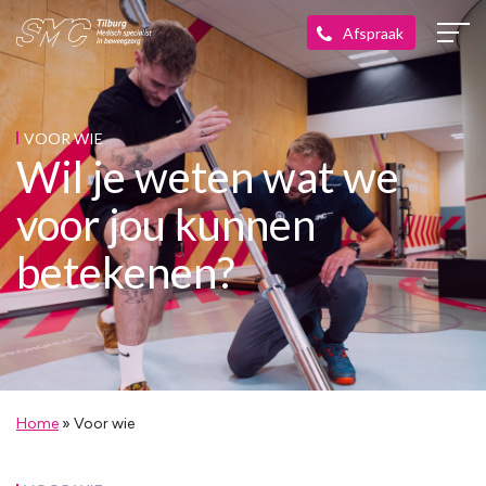
VOOR WIE
Wil je weten wat we
voor jou kunnen
betekenen?
Home
»
Voor wie