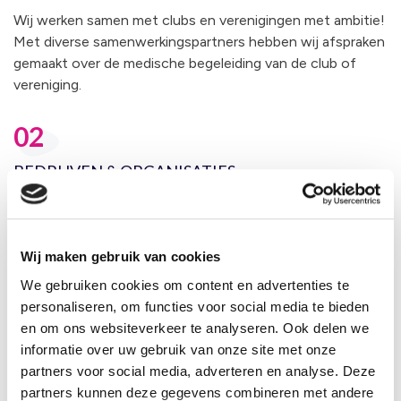
Wij werken samen met clubs en verenigingen met ambitie!
Met diverse samenwerkingspartners hebben wij afspraken
gemaakt over de medische begeleiding van de club of
vereniging.
02
BEDRIJVEN & ORGANISATIES
Snel herstellen van een klacht of blessure, betekent snelle
re-integratie op de werkvloer. Iedere ondernemer weet
hoe belangrijk de gezondheid van zijn/haar medewerkers
Wij maken gebruik van cookies
is. Wij kunnen hier op verschillende manieren in
meedenken.
We gebruiken cookies om content en advertenties te
personaliseren, om functies voor social media te bieden
en om ons websiteverkeer te analyseren. Ook delen we
04
informatie over uw gebruik van onze site met onze
DANSERS & MUSICI
partners voor social media, adverteren en analyse. Deze
partners kunnen deze gegevens combineren met andere
Als danser of musicus stel je andere eisen aan je lichaam.