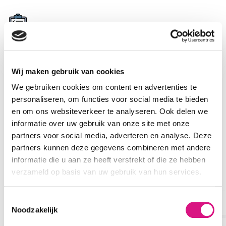
Sportkeuringen
Train je op basis van hartslagzones? Fanatiek wielrenner
Wij maken gebruik van cookies
of recreatief fietser? Start je met sporten, of wil je
We gebruiken cookies om content en advertenties te
eindelijk je trainingsdoelstellingen halen? Ga je deelnemen
personaliseren, om functies voor social media te bieden
aan een sportevenement? Er zijn heel veel redenen
en om ons websiteverkeer te analyseren. Ook delen we
waarom een sportmedisch onderzoek, leuk, belangrijk of
informatie over uw gebruik van onze site met onze
zelfs een must kan zijn!
partners voor social media, adverteren en analyse. Deze
partners kunnen deze gegevens combineren met andere
Met een sportkeuring (ook wel sportmedisch onderzoek)
informatie die u aan ze heeft verstrekt of die ze hebben
wordt de kans op complicatie, van kleine blessures tot
verzameld op basis van uw gebruik van hun services.
levensbedreigende hartritmestoornissen, verkleind. Ook
krijg je veel informatie die je in je training kan toepassen,
Toestemmingsselectie
afhankelijk van het type keuring.
Noodzakelijk