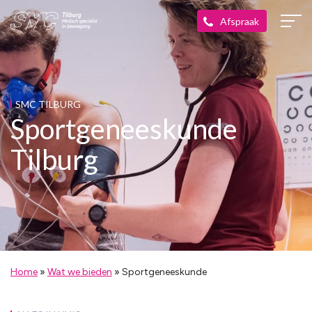
SMC TILBURG
Sportgeneeskunde
Tilburg
Home
»
Wat we bieden
»
Sportgeneeskunde