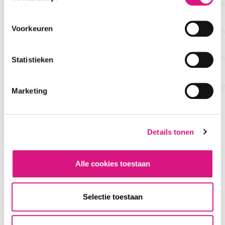
3
Oefenruimtes
Voorkeuren
Statistieken
4
Marketing
Pilates trainers
Details tonen
Alle cookies toestaan
SFEERIMPRESSIE
Een energieke organisatie in
beweging
Selectie toestaan