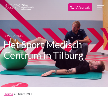
OVER ONS
Het Sport Medisch
Centrum in Tilburg
Home
»
Over SMC