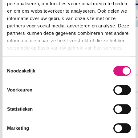
personaliseren, om functies voor social media te bieden
en om ons websiteverkeer te analyseren. Ook delen we
informatie over uw gebruik van onze site met onze
partners voor social media, adverteren en analyse. Deze
partners kunnen deze gegevens combineren met andere
Wordt je eigen hardlooptrainer;
informatie die u aan ze heeft verstrekt of die ze hebben
Complete cursus!
verzameld op basis van uw gebruik van hun services.
Bekijk de cursus
Toestemmingsselectie
Noodzakelijk
Voorkeuren
1
/
6
Statistieken
Marketing