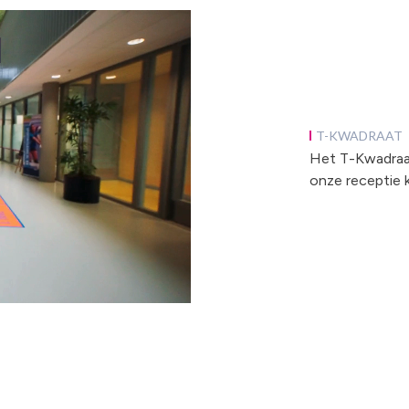
T-KWADRAAT
Het T-Kwadraat 
onze receptie 