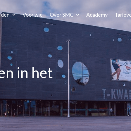
eden
Voor wie
Over SMC
Academy
Tariev
en in het