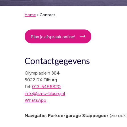
Home
»
Contact
Plan je afspraak online!
Contactgegevens
Olympiaplein 384
5022 DX Tilburg
tel:
013-5456820
info@smc-tilburg.nl
WhatsApp
Navigatie: Parkeergarage Stappegoor
(zie ook