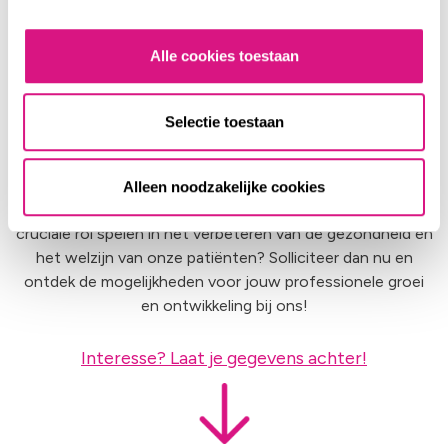
afspraken, afwisseling in je agenda en vooral van met
plezier samen werken aan herstel.
Alle cookies toestaan
Ik wil solliciteren!
Selectie toestaan
Word jij onze nieuwe collega?
Alleen noodzakelijke cookies
Wil jij deel uitmaken van het team van SMC Tilburg en een
cruciale rol spelen in het verbeteren van de gezondheid en
het welzijn van onze patiënten? Solliciteer dan nu en
ontdek de mogelijkheden voor jouw professionele groei
en ontwikkeling bij ons!
Interesse? Laat je gegevens achter!