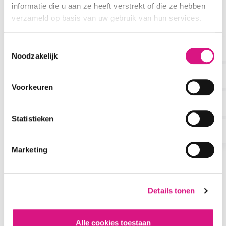
informatie die u aan ze heeft verstrekt of die ze hebben
verzameld op basis van uw gebruik van hun services.
Toestemmingsselectie
Noodzakelijk
Voorkeuren
Statistieken
PLAN EEN INTAKE
Plan een Intake
Marketing
Even geen intake: er komt iets moois aan
We zijn volop bezig met de vernieuwing van ons aanbod.
Vanaf 1 oktober openen we een compleet nieuwe zaal
Details tonen
met een vernieuwd beweegaanbod, waarin je op alle
vlakken aan je gezondheid kunt werken. Daarom is een
proefles nu tijdelijk niet mogelijk.
Alle cookies toestaan