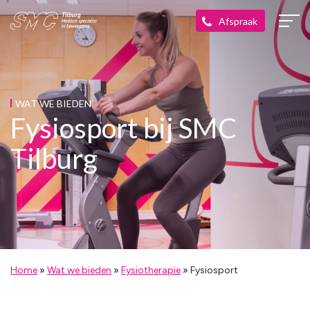
WAT WE BIEDEN
Fysiosport bij SMC
Tilburg
Home
»
Wat we bieden
»
Fysiotherapie
»
Fysiosport