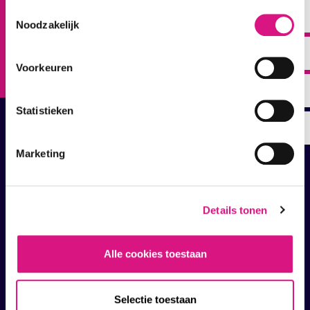
opmerking?
Toestemmingsselectie
Noodzakelijk
Neem contact op
Voorkeuren
Statistieken
Marketing
Contact
013 - 545 68 20
Details tonen
info@smc-tilburg.nl
SMC Tilburg
Alle cookies toestaan
(gebouw T-kwadraat)
Olympiaplein 384
5022 DX Tilburg
Selectie toestaan