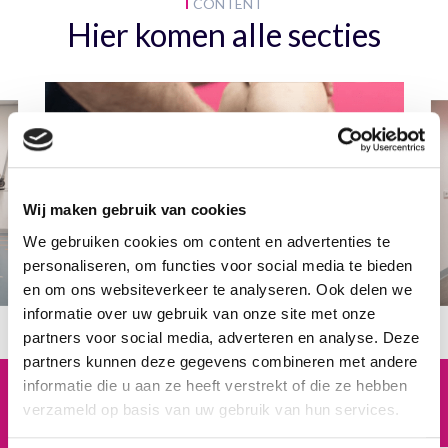
CONTENT
Hier komen alle secties
Wij maken gebruik van cookies
We gebruiken cookies om content en advertenties te
personaliseren, om functies voor social media te bieden
en om ons websiteverkeer te analyseren. Ook delen we
informatie over uw gebruik van onze site met onze
partners voor social media, adverteren en analyse. Deze
partners kunnen deze gegevens combineren met andere
informatie die u aan ze heeft verstrekt of die ze hebben
Wil je een afspraak maken
of heb
verzameld op basis van uw gebruik van hun services.
je een andere
vraag of