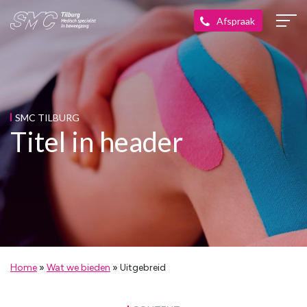
SMC TILBURG
Titel in header
Home
»
Wat we bieden
»
Uitgebreid