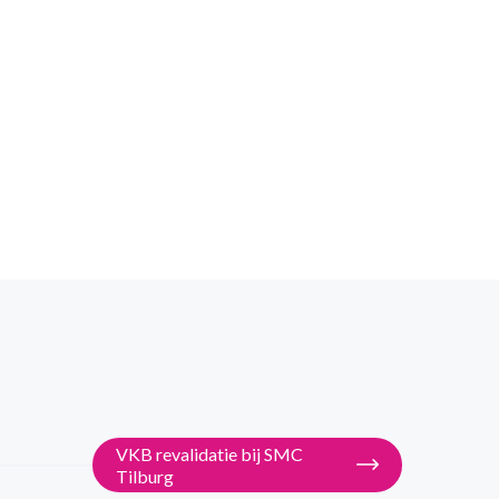
VKB revalidatie bij SMC
Tilburg