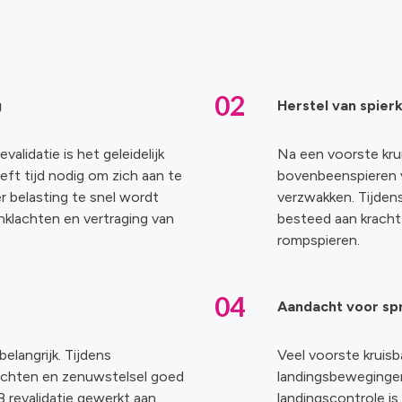
02
g
Herstel van spier
validatie is het geleidelijk
Na een voorste kru
ft tijd nodig om zich aan te
bovenbeenspieren va
r belasting te snel wordt
verzwakken. Tijden
jnklachten en vertraging van
besteed aan krachtt
rompspieren.
04
Aandacht voor sp
elangrijk. Tijdens
Veel voorste kruis
ichten en zenuwstelsel goed
landingsbewegingen
revalidatie gewerkt aan
landingscontrole is