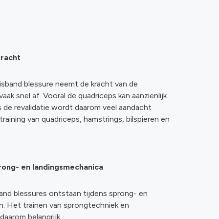
kracht
isband blessure neemt de kracht van de
ak snel af. Vooral de quadriceps kan aanzienlijk
s de revalidatie wordt daarom veel aandacht
raining van quadriceps, hamstrings, bilspieren en
rong- en landingsmechanica
band blessures ontstaan tijdens sprong- en
. Het trainen van sprongtechniek en
 daarom belangrijk.