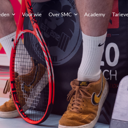
eden
Voor wie
Over SMC
Academy
Tariev