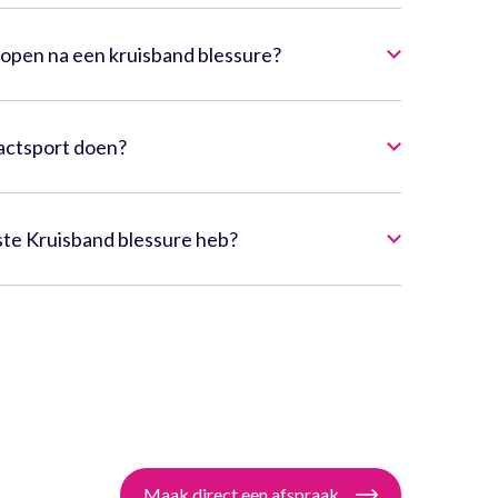
open na een kruisband blessure?
actsport doen?
ste Kruisband blessure heb?
Maak direct een afspraak