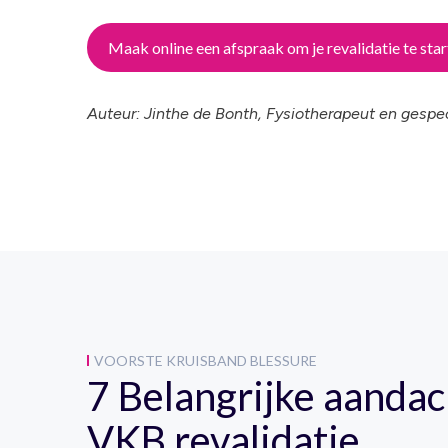
Maak online een afspraak om je revalidatie te sta
Auteur: Jinthe de Bonth, Fysiotherapeut en gespec
VOORSTE KRUISBAND BLESSURE
7 Belangrijke aandac
VKB revalidatie