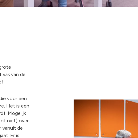
 grote
t vak van de
d!
 die voor een
re. Het is een
dt. Mogelijk
ot niet) over
 vanuit de
aat. Er is