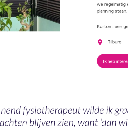
we regelmatig e
planning staan.
Kortom; een ge
Tilbu
Ik heb intere
nnend fysiotherapeut wilde ik gra
achten blijven zien, want ‘dan wi