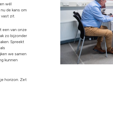
ten wél
e nu de kans om
vast zit.
et een van onze
vak zo bijzonder
maken. Spreekt
als
ijken we samen
ing kunnen
je horizon. Zet