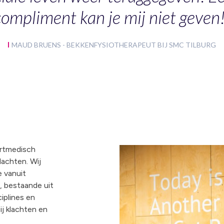
compliment kan je mij niet geven!
MAUD BRUENS - BEKKENFYSIOTHERAPEUT BIJ SMC TILBURG
ortmedisch
lachten. Wij
e vanuit
, bestaande uit
ciplines en
ij klachten en