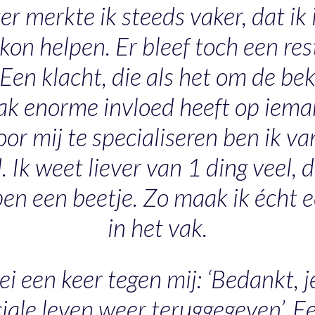
ter merkte ik steeds vaker, dat ik
on helpen. Er bleef toch een res
Een klacht, die als het om de 
aak enorme invloed heeft op iema
oor mij te specialiseren ben ik v
 Ik weet liever van 1 ding veel,
n een beetje. Zo maak ik écht e
in het vak.
i een keer tegen mij: ‘Bedankt, j
iale leven weer teruggegeven’. E