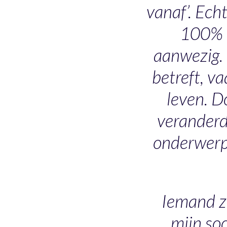
vanaf’. Ech
100% k
aanwezig. 
betreft, v
leven. D
veranderd.
onderwerpe
Iemand ze
mijn soc