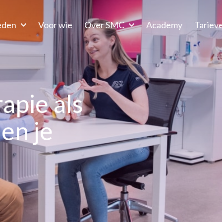
eden
Voor wie
Over SMC
Academy
Tariev
apie als
en je