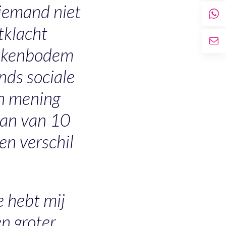
 iemand niet
tklacht
bekkenbodem
nds sociale
an mening
 dan van 10
en verschil
e hebt mij
en groter