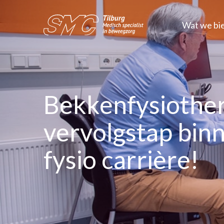
Wat we bi
Bekkenfysiother
vervolgstap binn
fysio carrière!