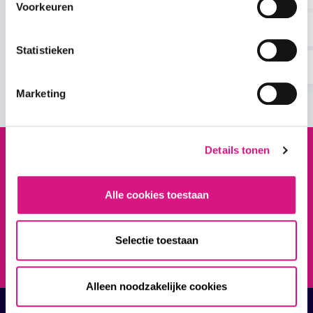
Voorkeuren
Bekijk de cursus
Statistieken
1
/
6
Marketing
Details tonen
Wil je een afspraak maken
of heb
je een andere
vraag of
opmerking?
Alle cookies toestaan
Selectie toestaan
Neem contact op
Alleen noodzakelijke cookies